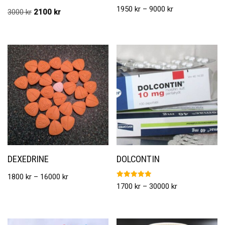
Betygsatt
1950
kr
–
9000
kr
3000
kr
2100
kr
5.00
av 5
DEXEDRINE
DOLCONTIN
1800
kr
–
16000
kr
Betygsatt
1700
kr
–
30000
kr
5.00
av 5