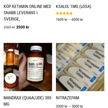
KÖP KETAMIN ONLINE MED
KSALOL 1MG (LÖSA)
SNABB LEVERANS I
Betygsatt
SVERIGE,
1600
kr
–
6000
kr
5.00
av 5
3500
kr
2500
kr
MANDRAX (QUAALUDE) 300
NITRAZEPAM
MG
2000
kr
–
5000
kr