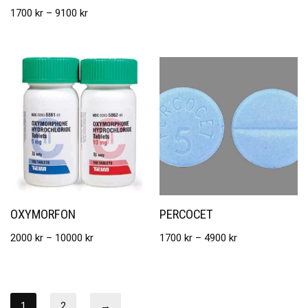
1700
kr
–
9100
kr
OXYMORFON
PERCOCET
2000
kr
–
10000
kr
1700
kr
–
4900
kr
1
2
→