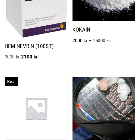
KOKAIN
2000
kr
–
15000
kr
HEMINEVRIN (100ST)
3000
kr
2100
kr
Rea!