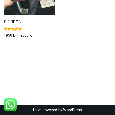
CITODON
Betygsatt
1950
kr
–
9000
kr
5.00
av 5
Neve
powered by
WordPress