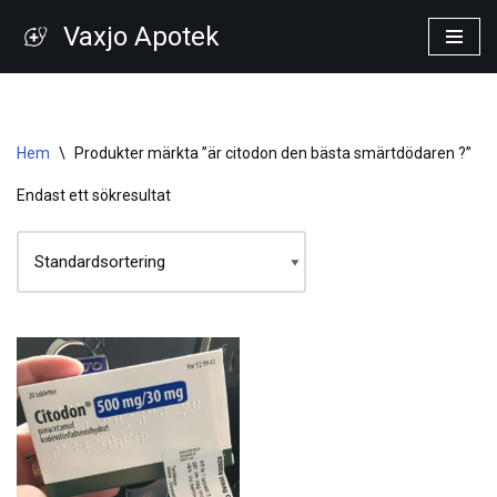
Vaxjo Apotek
Hoppa
till
innehåll
Hem
\
Produkter märkta ”är citodon den bästa smärtdödaren ?”
Endast ett sökresultat