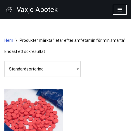
Vaxjo Apotek
Hoppa
till
innehåll
Hem
\
Produkter märkta ”letar efter amfetamin för min smärta”
Endast ett sökresultat