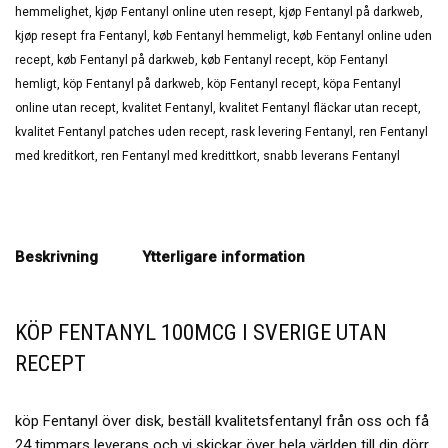
hemmelighet
,
kjøp Fentanyl online uten resept
,
kjøp Fentanyl på darkweb
,
kjøp resept fra Fentanyl
,
køb Fentanyl hemmeligt
,
køb Fentanyl online uden
recept
,
køb Fentanyl på darkweb
,
køb Fentanyl recept
,
köp Fentanyl
hemligt
,
köp Fentanyl på darkweb
,
köp Fentanyl recept
,
köpa Fentanyl
online utan recept
,
kvalitet Fentanyl
,
kvalitet Fentanyl fläckar utan recept
,
kvalitet Fentanyl patches uden recept
,
rask levering Fentanyl
,
ren Fentanyl
med kreditkort
,
ren Fentanyl med kredittkort
,
snabb leverans Fentanyl
Beskrivning
Ytterligare information
KÖP FENTANYL 100MCG I SVERIGE UTAN
RECEPT
köp Fentanyl över disk, beställ kvalitetsfentanyl från oss och få
24 timmars leverans och vi skickar över hela världen till din dörr