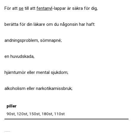
För att
se
till att
fentanyl
-lappar är säkra för dig,
berätta för din läkare om du någonsin har haft:
andningsproblem, sömnapné;
en huvudskada,
hjärntumör eller mental sjukdom;
alkoholism eller narkotikamissbruk;
piller
90st, 120st, 150st, 180st, 110st
RELATERADE PRODUKTER