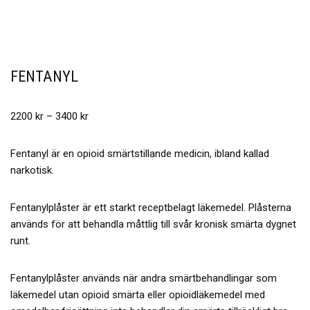
FENTANYL
2200
kr
–
3400
kr
Fentanyl är en opioid smärtstillande medicin, ibland kallad
narkotisk.
Fentanylplåster är ett starkt receptbelagt läkemedel. Plåsterna
används för att behandla måttlig till svår kronisk smärta dygnet
runt.
Fentanylplåster används när andra smärtbehandlingar som
läkemedel utan opioid smärta eller opioidläkemedel med