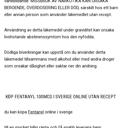
vanebildande. MISSBRUK AV NARKOTIKA KAN ORSAKA
BEROENDE, ÖVERDOSERING ELLER DÖD, särskilt hos ett barn
eller annan person som använder läkemedlet utan recept.
Användning av detta läkemedel under graviditet kan orsaka
livshotande abstinenssymtom hos den nyfödda.
Dödliga biverkningar kan uppstå om du använder detta
läkemedel tillsammans med alkohol eller med andra droger
som orsakar dåsighet eller saktar ner din andning.
KÖP FENTANYL 100MCG I SVERIGE ONLINE UTAN RECEPT
du kan köpa
Fentanyl
online i sverige
till en mycket billig ränta och få snabb leverans hem,