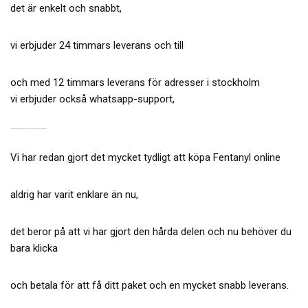
det är enkelt och snabbt,
vi erbjuder 24 timmars leverans och till
och med 12 timmars leverans för adresser i stockholm
vi erbjuder också whatsapp-support,
VAR MAN KAN KÖPA ORIGINAL FENTANYL 150 MCG ONLINE UTAN RECEPT.
Vi har redan gjort det mycket tydligt att köpa Fentanyl online
aldrig har varit enklare än nu,
det beror på att vi har gjort den hårda delen och nu behöver du
bara klicka
och betala för att få ditt paket och en mycket snabb leverans.