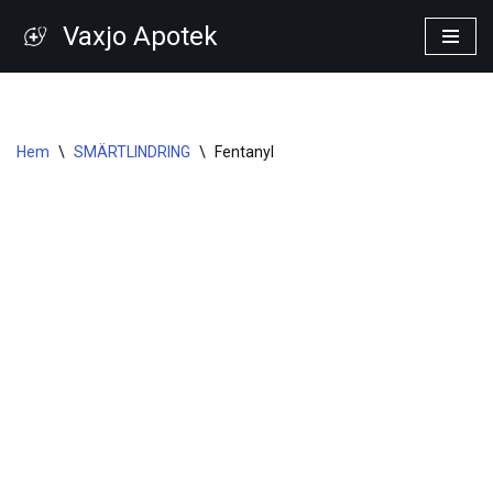
Vaxjo Apotek
Hoppa
till
innehåll
Hem
\
SMÄRTLINDRING
\
Fentanyl