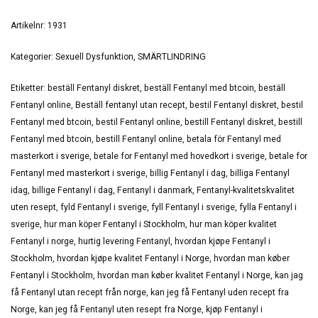
Artikelnr:
1931
Kategorier:
Sexuell Dysfunktion
,
SMÄRTLINDRING
Etiketter:
beställ Fentanyl diskret
,
beställ Fentanyl med btcoin
,
beställ
Fentanyl online
,
Beställ fentanyl utan recept
,
bestil Fentanyl diskret
,
bestil
Fentanyl med btcoin
,
bestil Fentanyl online
,
bestill Fentanyl diskret
,
bestill
Fentanyl med btcoin
,
bestill Fentanyl online
,
betala för Fentanyl med
masterkort i sverige
,
betale for Fentanyl med hovedkort i sverige
,
betale for
Fentanyl med masterkort i sverige
,
billig Fentanyl i dag
,
billiga Fentanyl
idag
,
billige Fentanyl i dag
,
Fentanyl i danmark
,
Fentanyl-kvalitetskvalitet
uten resept
,
fyld Fentanyl i sverige
,
fyll Fentanyl i sverige
,
fylla Fentanyl i
sverige
,
hur man köper Fentanyl i Stockholm
,
hur man köper kvalitet
Fentanyl i norge
,
hurtig levering Fentanyl
,
hvordan kjøpe Fentanyl i
Stockholm
,
hvordan kjøpe kvalitet Fentanyl i Norge
,
hvordan man køber
Fentanyl i Stockholm
,
hvordan man køber kvalitet Fentanyl i Norge
,
kan jag
få Fentanyl utan recept från norge
,
kan jeg få Fentanyl uden recept fra
Norge
,
kan jeg få Fentanyl uten resept fra Norge
,
kjøp Fentanyl i