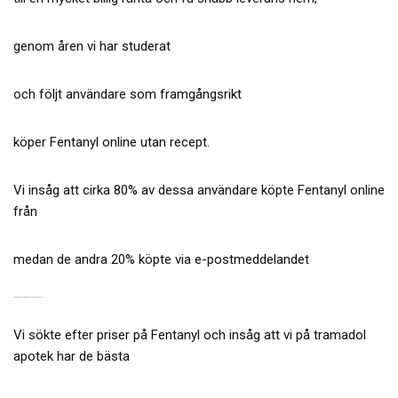
genom åren vi har studerat
och följt användare som framgångsrikt
köper Fentanyl online utan recept.
Vi insåg att cirka 80% av dessa användare köpte Fentanyl online
från
medan de andra 20% köpte via e-postmeddelandet
VAD ÄR PRISET PÅ FENTANYL 50MCG ONLINE
Vi sökte efter priser på Fentanyl och insåg att vi på tramadol
apotek har de bästa