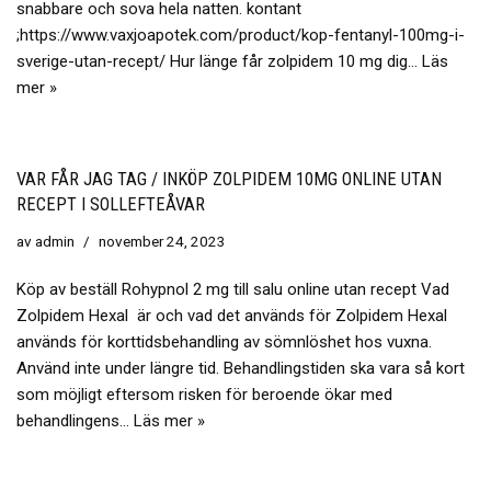
snabbare och sova hela natten. kontant
;https://www.vaxjoapotek.com/product/kop-fentanyl-100mg-i-
sverige-utan-recept/ Hur länge får zolpidem 10 mg dig…
Läs
mer »
VAR FÅR JAG TAG / INKÖP ZOLPIDEM 10MG ONLINE UTAN
RECEPT I SOLLEFTEÅVAR
av
admin
november 24, 2023
Köp av beställ Rohypnol 2 mg till salu online utan recept Vad
Zolpidem Hexal är och vad det används för Zolpidem Hexal
används för korttidsbehandling av sömnlöshet hos vuxna.
Använd inte under längre tid. Behandlingstiden ska vara så kort
som möjligt eftersom risken för beroende ökar med
behandlingens…
Läs mer »