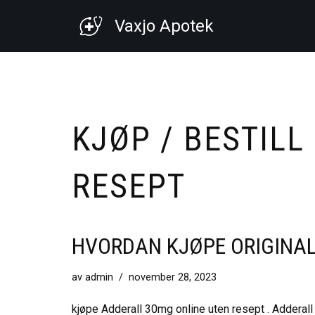
Vaxjo Apotek
Hoppa
till
innehåll
KJØP / BESTILL
RESEPT
HVORDAN KJØPE ORIGINAL
av
admin
november 28, 2023
kjøpe Adderall 30mg online uten resept . Adderal