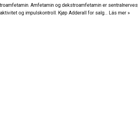
troamfetamin. Amfetamin og dekstroamfetamin er sentralnerve
raktivitet og impulskontroll. Kjøp Adderall for salg…
Läs mer »