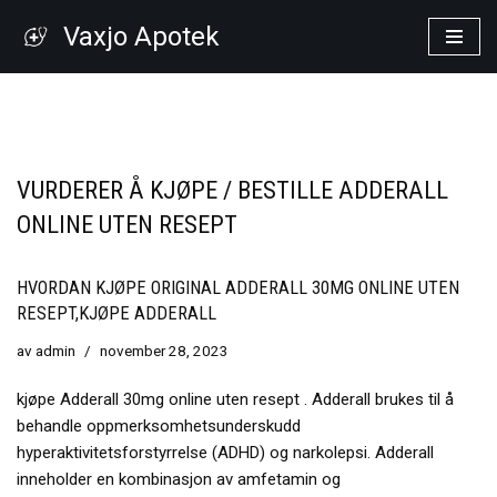
Vaxjo Apotek
Hoppa
till
innehåll
VURDERER Å KJØPE / BESTILLE ADDERALL
ONLINE UTEN RESEPT
HVORDAN KJØPE ORIGINAL ADDERALL 30MG ONLINE UTEN
RESEPT,KJØPE ADDERALL
av
admin
november 28, 2023
kjøpe Adderall 30mg online uten resept . Adderall brukes til å
behandle oppmerksomhetsunderskudd
hyperaktivitetsforstyrrelse (ADHD) og narkolepsi. Adderall
inneholder en kombinasjon av amfetamin og