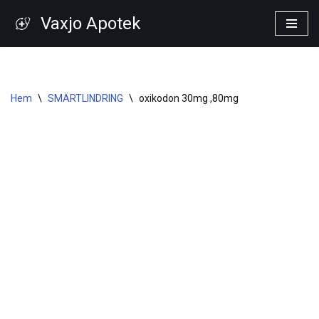
Vaxjo Apotek
Hoppa
till
innehåll
Hem
\
SMÄRTLINDRING
\
oxikodon 30mg ,80mg