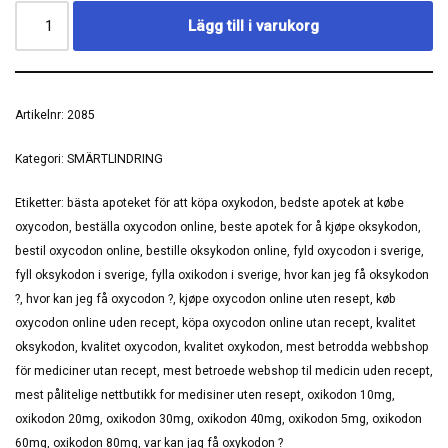
Lägg till i varukorg
Artikelnr:
2085
Kategori:
SMÄRTLINDRING
Etiketter:
bästa apoteket för att köpa oxykodon
,
bedste apotek at købe
oxycodon
,
beställa oxycodon online
,
beste apotek for å kjøpe oksykodon
,
bestil oxycodon online
,
bestille oksykodon online
,
fyld oxycodon i sverige
,
fyll oksykodon i sverige
,
fylla oxikodon i sverige
,
hvor kan jeg få oksykodon
?
,
hvor kan jeg få oxycodon ?
,
kjøpe oxycodon online uten resept
,
køb
oxycodon online uden recept
,
köpa oxycodon online utan recept
,
kvalitet
oksykodon
,
kvalitet oxycodon
,
kvalitet oxykodon
,
mest betrodda webbshop
för mediciner utan recept
,
mest betroede webshop til medicin uden recept
,
mest pålitelige nettbutikk for medisiner uten resept
,
oxikodon 10mg
,
oxikodon 20mg
,
oxikodon 30mg
,
oxikodon 40mg
,
oxikodon 5mg
,
oxikodon
60mg
,
oxikodon 80mg
,
var kan jag få oxykodon ?