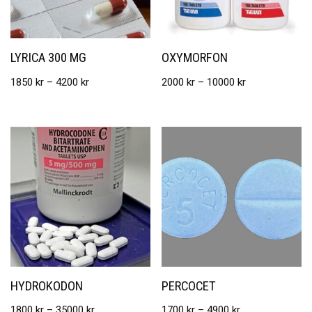
LYRICA 300 MG
OXYMORFON
1850
kr
–
4200
kr
2000
kr
–
10000
kr
HYDROKODON
PERCOCET
1800
kr
–
35000
kr
1700
kr
–
4900
kr