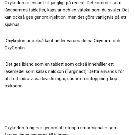
Oxykodon är endast tillgängligt på recept. Det kommer som
långsamma tabletter, kapslar och en vätska som du sväljer. Det
kan också ges genom injektion, men det görs vanligtvis på ett
sjukhus.
Oxykodon är också känt under varumärkena Oxynorm och
OxyContin.
Det ges ibland som en tablett som också innehåller ett
läkemedel som kallas naloxon (Targinact). Detta används för
att förhindra vissa biverkningar, såsom förstoppning. köp
oxikodon
VIKTIGA FAKTA / KÖP OXIKODON
Oxykodon fungerar genom att stoppa smärtsignaler som
färdas längs nerverna till hjärnan.